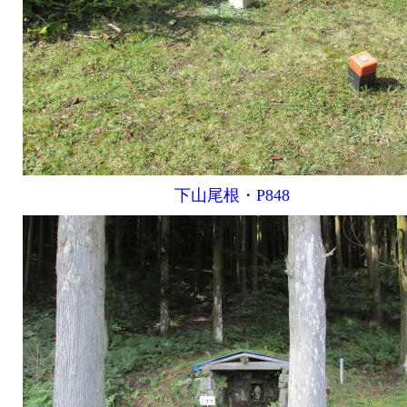
下山尾根・P848