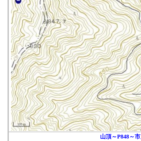
山頂～P848