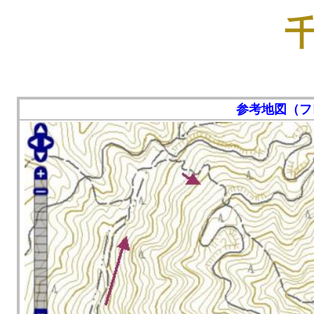
千
参考地図（フ