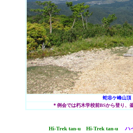
蛇谷ケ峰山頂 （V
＊例会では朽木学校前BSから登り、
Hi-Trek tan-u
Hi-Trek tan-u
ハ