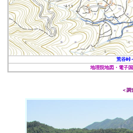
荒谷峠
地理院地図・電子国
＜調査