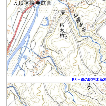
BS～道の駅朽木新