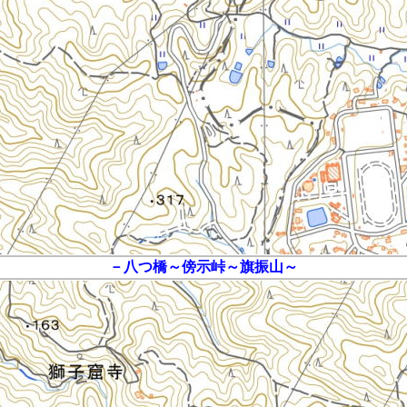
－八つ橋～傍示峠～旗振山～