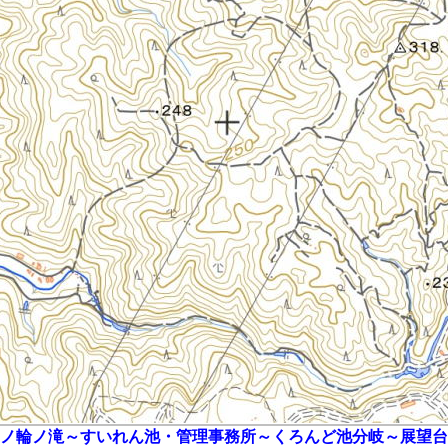
ノ輪ノ滝～すいれん池・管理事務所～くろんど池分岐～展望台