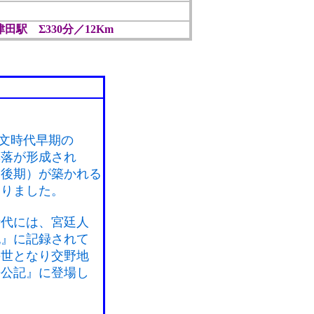
0)津田駅 Σ330分／12Km
縄文時代早期の
集落が形成され
～後期）が築かれる
なりました。
時代には、宮廷人
紀』に記録されて
の世となり交野地
長公記』に登場し