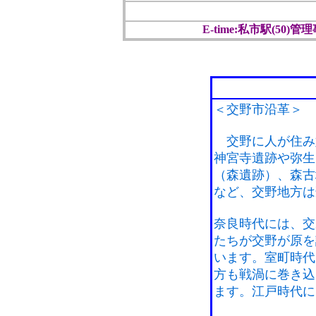
E-time:私市駅(50)管
＜交野市沿革＞
交野に人が住み始
神宮寺遺跡や弥生
（森遺跡）、森古
など、交野地方は
奈良時代には、交
たちが交野が原を
います。室町時代
方も戦渦に巻き込
ます。江戸時代に