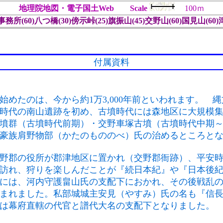
地理院地図・電子国土Web
Scale
100ｍ
理事務所(60)八つ橋(30)傍示峠(25)旗振山(45)交野山(60)国見山(6
付属資料
めたのは、今から約1万3,000年前といわれます。 
時代の南山遺跡を初め、古墳時代には森地区に大規模
墳群（古墳時代前期）・交野車塚古墳（古墳時代中期
豪族肩野物部（かたのもののべ）氏の治めるところと
野郡の役所が郡津地区に置かれ（交野郡衙跡）、平安
訪れ、狩りを楽しんだことが『続日本紀』や『日本後
には、河内守護畠山氏の支配下におかれ、その後戦乱
まれました。私部城城主安見（やすみ）氏の名も『信
は幕府直轄の代官と譜代大名の支配下となりました。