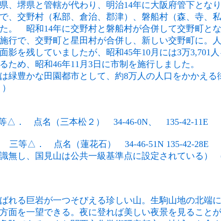
県、堺県と管轄が代わり、明治14年に大阪府管下となり
で、交野村（私部、倉治、郡津）、磐船村（森、寺、
た。 昭和14年に交野村と磐船村が合併して交野町とな
施行で、交野町と星田村が合併し、新しい交野町に。人
影を残していましたが、昭和45年10月には3万3,701
るため、昭和46年11月3日に市制を施行しました。
野は緑豊かな田園都市として、約8万人の人口をかかえる
り）
等△． 点名（三本松２） 34-46-0N、 135-42-11E
： 三等△． 点名（蓮花石） 34-46-51N 135-42-28E
識無し、国見山は公共一級基準点に設定されている） 
ばれる巨岩が一つそびえる珍しい山。生駒山地の北端
方面を一望できる。夜に登れば美しい夜景を見ること