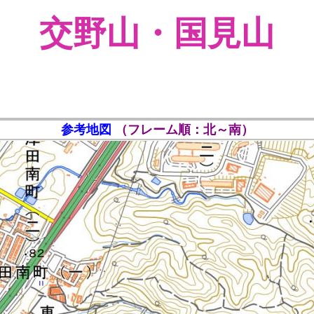
交野山・国見山
参考地図
（フレーム順：北～南）