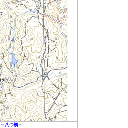
～八つ橋～