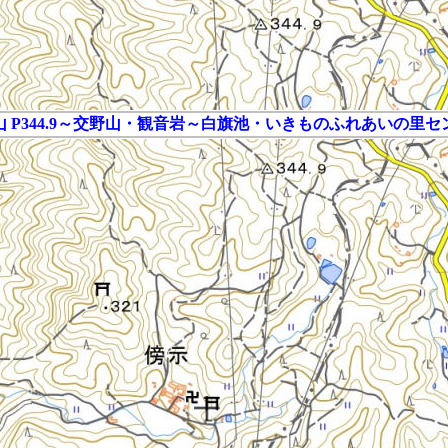
山 P344.9～交野山・観音岩～白旗池・いきものふれあいの里セ