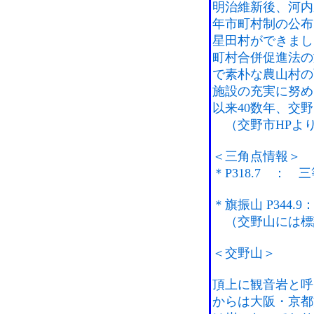
明治維新後、河内
年市町村制の公布
星田村ができまし
町村合併促進法の
で素朴な農山村の面
施設の充実に努め
以来40数年、交
（交野市HPよ
＜三角点情報＞
＊P318.7 ： 三
＊旗振山 P344.9
（交野山には標
＜交野山＞
頂上に観音岩と呼
からは大阪・京都