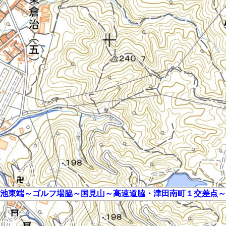
池東端～ゴルフ場脇～国見山～高速道脇・津田南町１交差点～