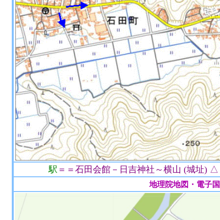
駅
＝＝石田会館－日吉神社～横山 (城址) 
地理院地図・電子国