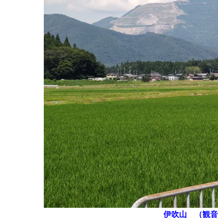
伊吹山 （観音