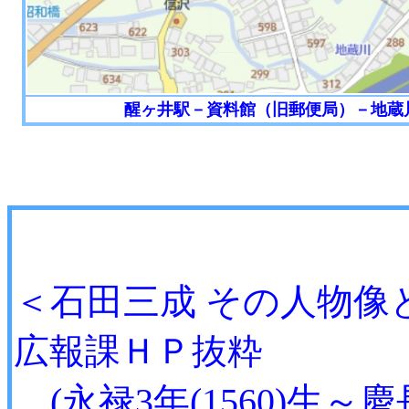
醒ヶ井駅－資料館（旧郵便局）－地
参
＜石田三成 その人
広報課ＨＰ抜粋
(永禄3年(1560)生～慶