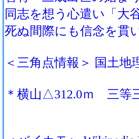
同志を想う心遣い「大谷
死ぬ間際にも信念を貫い
＜三角点情報＞ 国土地
＊横山△312.0ｍ 三等三