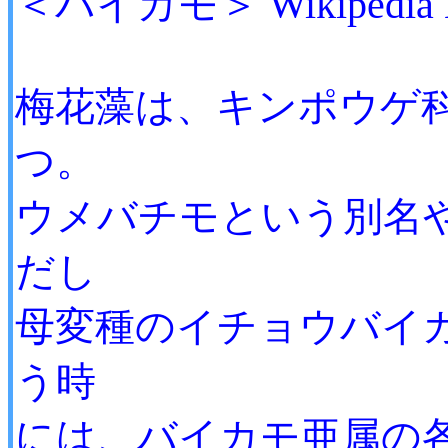
＜バイカモ＞ Wikipedia E
梅花藻は、キンポウゲ
つ。
ウメバチモという別名
だし
母変種のイチョウバイ
う時
には、バイカモ亜属の